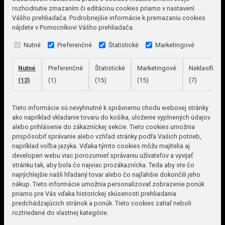
rozhodnutie zmazaním či editáciou cookies priamo v nastavení
Vášho prehliadača. Podrobnejšie informácie k premazaniu cookies
nájdete v Pomocníkovi Vášho prehliadača.
Nutné
Preferenčné
Štatistické
Marketingové
Nutné
Preferenčné
Štatistické
Marketingové
Neklasifikov
(13)
(1)
(15)
(15)
(7)
Tieto informácie sú nevyhnutné k správnemu chodu webovej stránky
ako napríklad vkladanie tovaru do košíka, uloženie vyplnených údajov
alebo prihlásenie do zákazníckej sekcie.
Tieto cookies umožnia
prispôsobiť správanie alebo vzhľad stránky podľa Vašich potrieb,
napríklad voľba jazyka.
Vďaka týmto cookies môžu majitelia aj
developeri webu viac porozumieť správaniu užívateľov a vyvijať
stránku tak, aby bola čo najviac prozákaznícka. Teda aby ste čo
najrýchlejšie našli hľadaný tovar alebo čo najľahšie dokončili jeho
nákup.
Tieto informácie umožnia personalizovať zobrazenie ponúk
priamo pre Vás vďaka historickej skúsenosti prehliadania
predchádzajúcich stránok a ponúk.
Tieto cookies zatiaľ neboli
roztriedené do vlastnej kategórie.