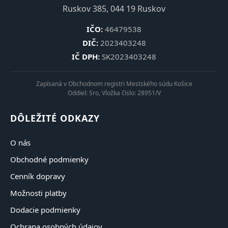
Ruskov 385, 044 19 Ruskov
IČO:
46479538
DIČ:
2023403248
IČ DPH:
SK2023403248
Zapísaná v Obchodnom registri Mestského súdu Košice
Oddiel: Sro, Vložka číslo: 28951/V
DÔLEŽITÉ ODKAZY
O nás
Obchodné podmienky
Cenník dopravy
Možnosti platby
Dodacie podmienky
Ochrana osobných údajov