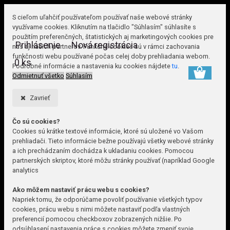
S cieľom uľahčiť používateľom používať naše webové stránky
využívame cookies. Kliknutím na tlačidlo "Súhlasím" súhlasíte s
použitím preferenčných, štatistických aj marketingových cookies pre
Prihlásenie
Nová registrácia
nás aj našich partnerov. Funkčné cookies sú v rámci zachovania
funkčnosti webu používané počas celej doby prehliadania webom.
0 ks
Podrobné informácie a nastavenia ku cookies nájdete
tu
.
Odmietnuť všetko
Súhlasím
Zavrieť
Čo sú cookies?
Cookies sú krátke textové informácie, ktoré sú uložené vo Vašom
prehliadači. Tieto informácie bežne používajú všetky webové stránky
a ich prechádzaním dochádza k ukladaniu cookies. Pomocou
partnerských skriptov, ktoré môžu stránky používať (napríklad Google
analytics
Ako môžem nastaviť prácu webu s cookies?
Napriek tomu, že odporúčame povoliť používanie všetkých typov
cookies, prácu webu s nimi môžete nastaviť podľa vlastných
preferencií pomocou checkboxov zobrazených nižšie. Po
odsúhlasení nastavenia práce s cookies môžete zmeniť svoje