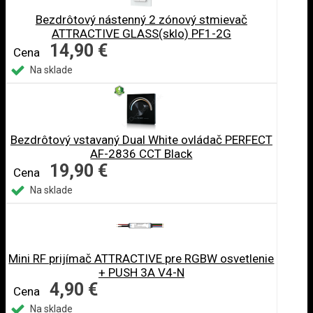
Bezdrôtový nástenný 2 zónový stmievač
ATTRACTIVE GLASS(sklo) PF1-2G
14,90 €
Cena
Na sklade
Bezdrôtový vstavaný Dual White ovládač PERFECT
AF-2836 CCT Black
19,90 €
Cena
Na sklade
Mini RF prijímač ATTRACTIVE pre RGBW osvetlenie
+ PUSH 3A V4-N
4,90 €
Cena
Na sklade