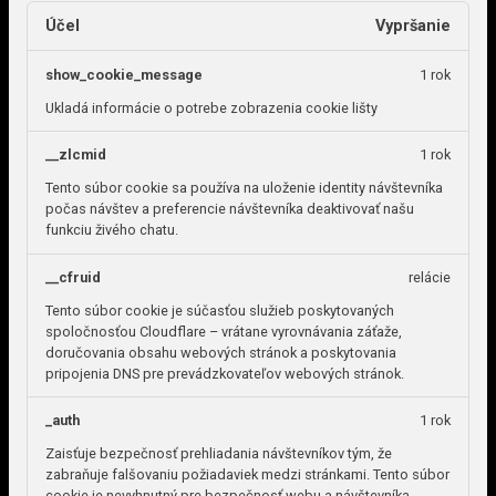
Účel
Vypršanie
show_cookie_message
1 rok
Ukladá informácie o potrebe zobrazenia cookie lišty
__zlcmid
1 rok
Tento súbor cookie sa používa na uloženie identity návštevníka
počas návštev a preferencie návštevníka deaktivovať našu
funkciu živého chatu.
__cfruid
relácie
Tento súbor cookie je súčasťou služieb poskytovaných
spoločnosťou Cloudflare – vrátane vyrovnávania záťaže,
doručovania obsahu webových stránok a poskytovania
pripojenia DNS pre prevádzkovateľov webových stránok.
_auth
1 rok
Zaisťuje bezpečnosť prehliadania návštevníkov tým, že
zabraňuje falšovaniu požiadaviek medzi stránkami. Tento súbor
cookie je nevyhnutný pre bezpečnosť webu a návštevníka.