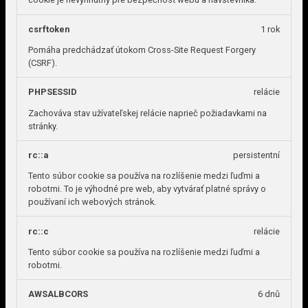
csrftoken
1 rok
Pomáha predchádzať útokom Cross-Site Request Forgery
(CSRF).
PHPSESSID
relácie
Zachováva stav užívateľskej relácie naprieč požiadavkami na
stránky.
rc::a
persistentní
Tento súbor cookie sa používa na rozlíšenie medzi ľuďmi a
robotmi. To je výhodné pre web, aby vytvárať platné správy o
používaní ich webových stránok.
rc::c
relácie
Tento súbor cookie sa používa na rozlíšenie medzi ľuďmi a
robotmi.
AWSALBCORS
6 dnů