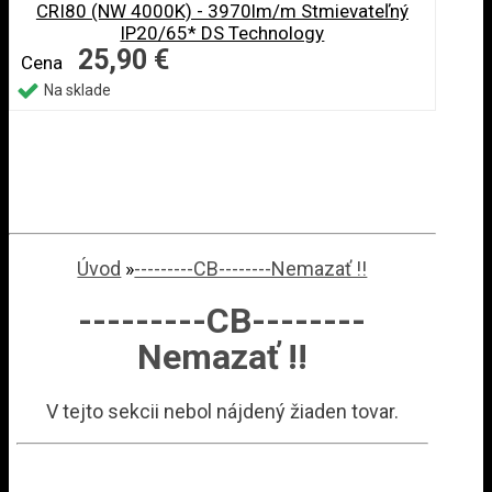
CRI80 (NW 4000K) - 3970lm/m Stmievateľný
IP20/65* DS Technology
25,90 €
Cena
Na sklade
Úvod
»
---------CB--------Nemazať !!
---------CB--------
Nemazať !!
V tejto sekcii nebol nájdený žiaden tovar.