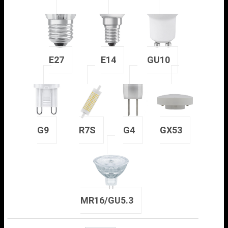
E27
E14
GU10
G9
R7S
G4
GX53
MR16/GU5.3