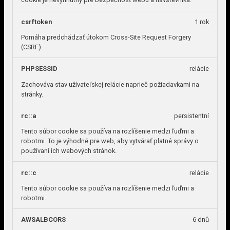
csrftoken
1 rok
Pomáha predchádzať útokom Cross-Site Request Forgery
(CSRF).
PHPSESSID
relácie
Zachováva stav užívateľskej relácie naprieč požiadavkami na
stránky.
rc::a
persistentní
Tento súbor cookie sa používa na rozlíšenie medzi ľuďmi a
robotmi. To je výhodné pre web, aby vytvárať platné správy o
používaní ich webových stránok.
rc::c
relácie
Tento súbor cookie sa používa na rozlíšenie medzi ľuďmi a
robotmi.
AWSALBCORS
6 dnů