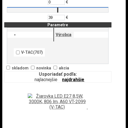
€
€
Parametre
Výrobca
V-TAC
(707)
skladom
novinka
akcia
Usporiadať podľa:
najlacnejšie
najdrahšie