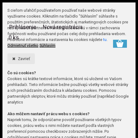
S cieľom uľahčiť používateľom používať naše webové stránky
využívame cookies. Kliknutím na tlačidlo "Súhlasím" súhlasíte s
použitím preferenčných, štatistických aj marketingových cookies pre
Prihlásenie
Nová registrácia
nás aj našich partnerov. Funkčné cookies sú v rámci zachovania
funkčnosti webu používané počas celej doby prehliadania webom.
0 ks
Podrobné informácie a nastavenia ku cookies nájdete
tu
.
Odmietnuť všetko
Súhlasím
Zavrieť
Čo sú cookies?
Cookies sú krátke textové informácie, ktoré sú uložené vo Vašom
prehliadači. Tieto informácie bežne používajú všetky webové stránky
a ich prechádzaním dochádza k ukladaniu cookies. Pomocou
partnerských skriptov, ktoré môžu stránky používať (napríklad Google
analytics
Ako môžem nastaviť prácu webu s cookies?
Napriek tomu, že odporúčame povoliť používanie všetkých typov
cookies, prácu webu s nimi môžete nastaviť podľa vlastných
preferencií pomocou checkboxov zobrazených nižšie. Po
odsúhlasení nastavenia práce s cookies môžete zmeniť svoje