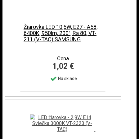
Žiarovka LED 10,5W, E27 - A58,
6400K, 950lm, 200°, Ra 80, VT-
211 (V-TAC) SAMSUNG
Cena
1,02 €
Na sklade