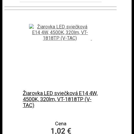
Žiarovka LED sviečková E14 4W,
4500K, 320lm, VT-1818TP (V-
TAC)
Cena
1,02 €