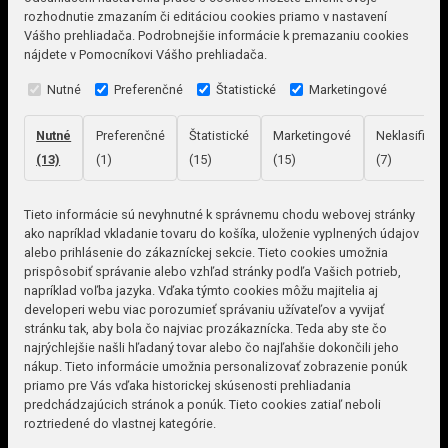
rozhodnutie zmazaním či editáciou cookies priamo v nastavení
Vášho prehliadača. Podrobnejšie informácie k premazaniu cookies
nájdete v Pomocníkovi Vášho prehliadača.
Nutné
Preferenčné
Štatistické
Marketingové
Nutné
Preferenčné
Štatistické
Marketingové
Neklasifikov
(13)
(1)
(15)
(15)
(7)
Tieto informácie sú nevyhnutné k správnemu chodu webovej stránky
ako napríklad vkladanie tovaru do košíka, uloženie vyplnených údajov
alebo prihlásenie do zákazníckej sekcie.
Tieto cookies umožnia
prispôsobiť správanie alebo vzhľad stránky podľa Vašich potrieb,
napríklad voľba jazyka.
Vďaka týmto cookies môžu majitelia aj
developeri webu viac porozumieť správaniu užívateľov a vyvijať
stránku tak, aby bola čo najviac prozákaznícka. Teda aby ste čo
najrýchlejšie našli hľadaný tovar alebo čo najľahšie dokončili jeho
nákup.
Tieto informácie umožnia personalizovať zobrazenie ponúk
priamo pre Vás vďaka historickej skúsenosti prehliadania
predchádzajúcich stránok a ponúk.
Tieto cookies zatiaľ neboli
roztriedené do vlastnej kategórie.