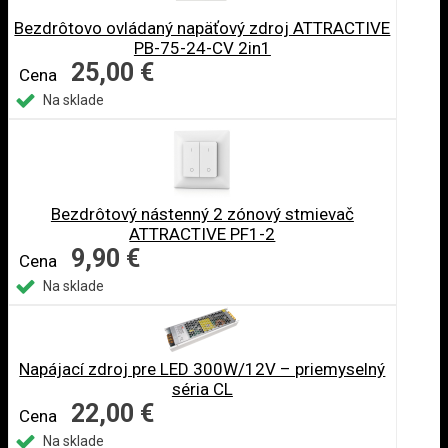
Bezdrôtovo ovládaný napäťový zdroj ATTRACTIVE
PB-75-24-CV 2in1
25,00 €
Cena
Na sklade
Bezdrôtový nástenný 2 zónový stmievač
ATTRACTIVE PF1-2
9,90 €
Cena
Na sklade
Napájací zdroj pre LED 300W/12V – priemyselný
séria CL
22,00 €
Cena
Na sklade