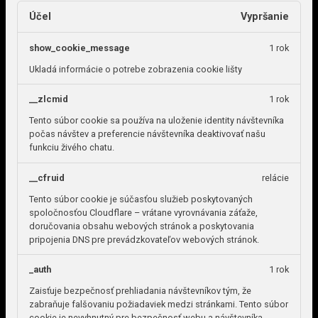
Účel
Vypršanie
show_cookie_message
1 rok
Ukladá informácie o potrebe zobrazenia cookie lišty
__zlcmid
1 rok
Tento súbor cookie sa používa na uloženie identity návštevníka
počas návštev a preferencie návštevníka deaktivovať našu
funkciu živého chatu.
__cfruid
relácie
Tento súbor cookie je súčasťou služieb poskytovaných
spoločnosťou Cloudflare – vrátane vyrovnávania záťaže,
doručovania obsahu webových stránok a poskytovania
pripojenia DNS pre prevádzkovateľov webových stránok.
_auth
1 rok
Zaisťuje bezpečnosť prehliadania návštevníkov tým, že
zabraňuje falšovaniu požiadaviek medzi stránkami. Tento súbor
cookie je nevyhnutný pre bezpečnosť webu a návštevníka.