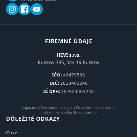
FIREMNÉ ÚDAJE
HEVI s.r.o.
Ruskov 385, 044 19 Ruskov
IČO:
46479538
DIČ:
2023403248
IČ DPH:
SK2023403248
Zapísaná v Obchodnom registri Mestského súdu Košice
Oddiel: Sro, Vložka číslo: 28951/V
DÔLEŽITÉ ODKAZY
O nás