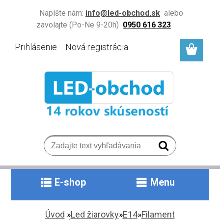
Napíšte nám:
info@led-obchod.sk
alebo
zavolajte (Po-Ne 9-20h)
0950 616 323
Prihlásenie
Nová registrácia
E-shop
Menu
Úvod
»
Led žiarovky
»
E14
»
Filament