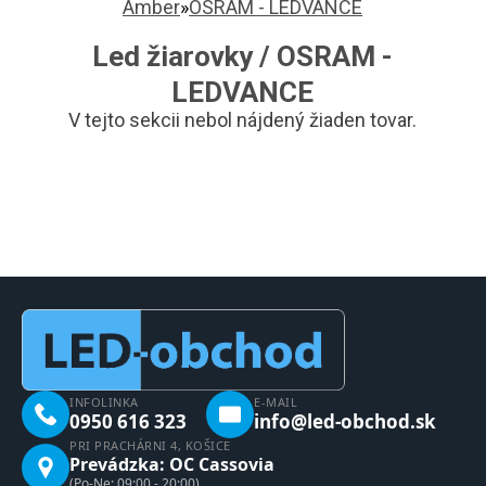
Amber
»
OSRAM - LEDVANCE
Led žiarovky / OSRAM -
LEDVANCE
V tejto sekcii nebol nájdený žiaden tovar.
INFOLINKA
E-MAIL
0950 616 323
info@led-obchod.sk
PRI PRACHÁRNI 4, KOŠICE
Prevádzka: OC Cassovia
(Po-Ne: 09:00 - 20:00)