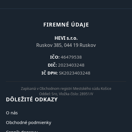
FIREMNÉ ÚDAJE
HEVI s.r.o.
Ruskov 385, 044 19 Ruskov
IČO:
46479538
DIČ:
2023403248
IČ DPH:
SK2023403248
Zapísaná v Obchodnom registri Mestského súdu Košice
Oddiel: Sro, Vložka číslo: 28951/V
DÔLEŽITÉ ODKAZY
O nás
Obchodné podmienky