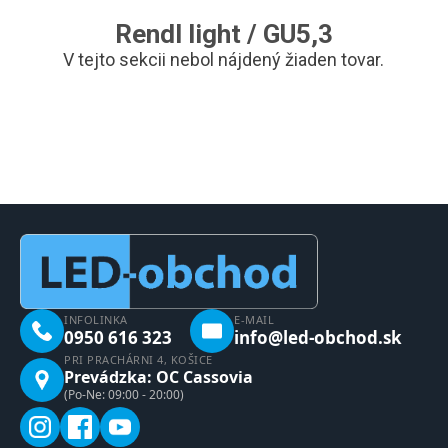
Rendl light / GU5,3
V tejto sekcii nebol nájdený žiaden tovar.
INFOLINKA
E-MAIL
0950 616 323
info@led-obchod.sk
PRI PRACHÁRNI 4, KOŠICE
Prevádzka: OC Cassovia
(Po-Ne: 09:00 - 20:00)