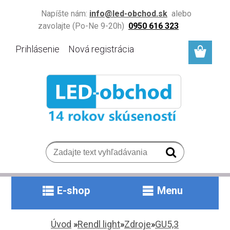
Napíšte nám:
info@led-obchod.sk
alebo
zavolajte (Po-Ne 9-20h)
0950 616 323
Prihlásenie
Nová registrácia
E-shop
Menu
Úvod
»
Rendl light
»
Zdroje
»
GU5,3