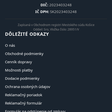
DIČ:
2023403248
IČ DPH:
SK2023403248
Zapísaná v Obchodnom registri Mestského súdu Košice
Oddiel: Sro, Vložka číslo: 28951/V
DÔLEŽITÉ ODKAZY
O nás
Obchodné podmienky
Cenník dopravy
Možnosti platby
Dodacie podmienky
Ochrana osobných údajov
Reklamačný poriadok
Reklamačný formulár
Formulár na odstúpenie od zmluvy