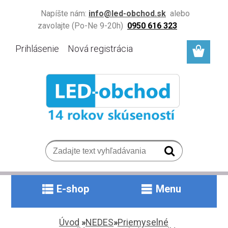
Napíšte nám:
info@led-obchod.sk
alebo
zavolajte (Po-Ne 9-20h)
0950 616 323
Prihlásenie
Nová registrácia
E-shop
Menu
Úvod
»
NEDES
»
Priemyselné