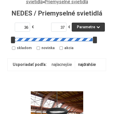
svietidlá
»
Priemyselné svietidlá
NEDES / Priemyselné svietidlá
€
€
Parametre
skladom
novinka
akcia
Usporiadať podľa:
najlacnejšie
najdrahšie