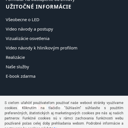
UŽITOČNÉ INFORMÁCIE
Všeobecne o LED
Video návody a postupy
Vizualizácie osvetlenia
Video návody k hliníkovým profilom
Realizácie
Naše služby
E-book zdarma
S cieľom uľahčiť používateľom používať naše webové stránky využívame
Pay
G Pay
PLATBA:
COMGATE
cookies. Kliknutím na tlačidlo "Súhlasím" súhlasíte s použitím
© 2026 HEVI s.r.o. Všetky práva vyhradené.
preferenčných, štatistických aj marketingových cookies pre nás aj našich
partnerov. Funkčné cookies sú v rámci zachovania funkčnosti webu
používané počas celej doby prehliadania webom. Podrobné informácie a